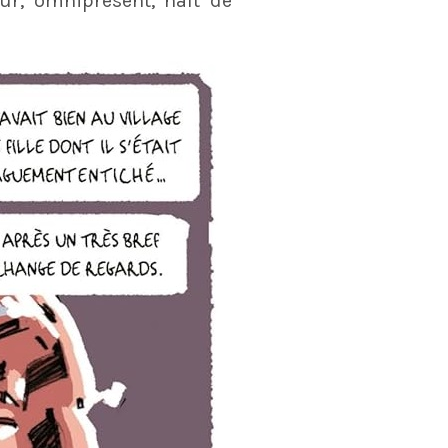
r, omniprésent, naît de