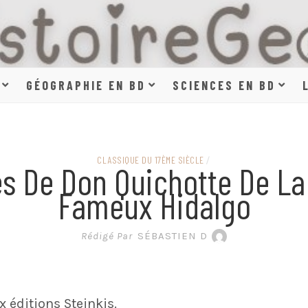
HISTOIR
GÉOGRAPHIE EN BD
SCIENCES EN BD
SCIENCE
CLASSIQUE DU 17ÈME SIÈCLE
/
es De Don Quichotte De La
Fameux Hidalgo
EN BAN
Rédigé Par
SÉBASTIEN D
 éditions Steinkis.