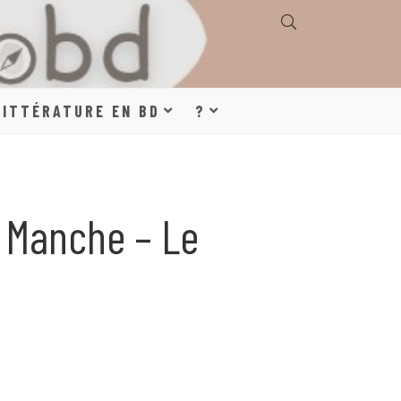
E, GÉOGRAPHIE,
LITTÉRATURE EN BD
?
S, LITTÉRATURE
 Manche – Le
DE DESSINÉE