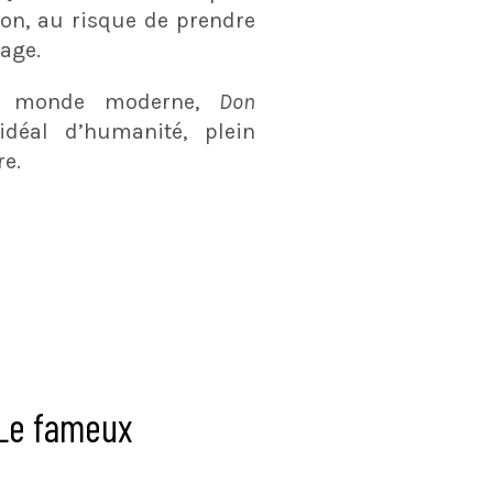
ion, au risque de prendre
age.
u monde moderne,
Don
déal d’humanité, plein
re.
 Le fameux