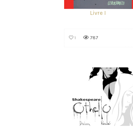
Livre I
787
1