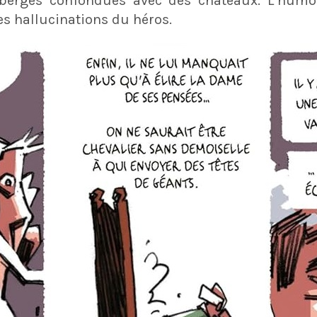
berges confondues avec des châteaux. L’humou
 les hallucinations du héros.