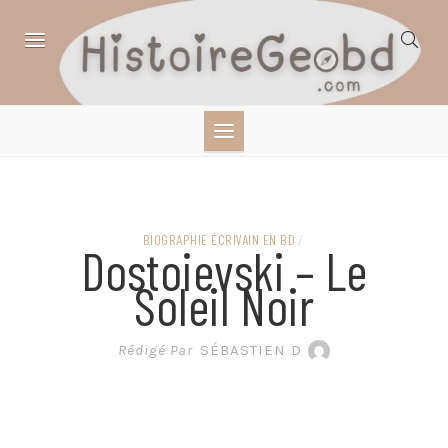
Skip
to
content
HISTOIRE,
GÉOGRAPHIE,
SCIENCES,
BIOGRAPHIE ÉCRIVAIN EN BD
/
Dostoievski – Le
LITTÉRATURE EN
Soleil Noir
BANDE DESSINÉE
Rédigé Par
SÉBASTIEN D