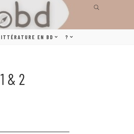
E, GÉOGRAPHIE,
LITTÉRATURE EN BD
?
S, LITTÉRATURE
1 & 2
DE DESSINÉE