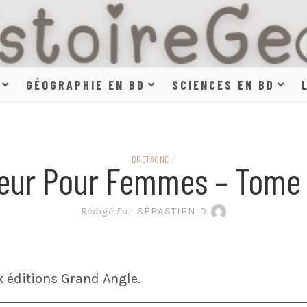
HISTOIR
GÉOGRAPHIE EN BD
SCIENCES EN BD
SCIENCE
BRETAGNE
/
eur Pour Femmes – Tome 
EN BAN
Rédigé Par
SÉBASTIEN D
 éditions Grand Angle.