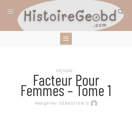
Skip
to
content
HISTOIRE,
GÉOGRAPHIE,
SCIENCES,
BRETAGNE
/
Facteur Pour
LITTÉRATURE EN
Femmes – Tome 1
BANDE DESSINÉE
Rédigé Par
SÉBASTIEN D