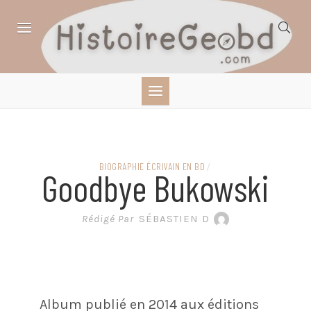
Skip
to
content
HISTOIRE,
GÉOGRAPHIE,
SCIENCES,
BIOGRAPHIE ÉCRIVAIN EN BD
/
Goodbye Bukowski
LITTÉRATURE EN
Rédigé Par
SÉBASTIEN D
BANDE DESSINÉE
Album publié en 2014 aux éditions