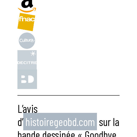
L’avis
d’
histoiregeobd.com
sur la
bande dessinée « Goodbye