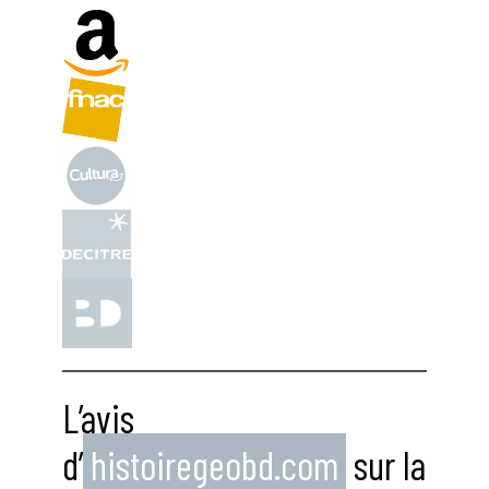
L’avis
d’
histoiregeobd.com
sur la