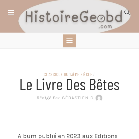
Skip
to
content
HISTOIRE,
GÉOGRAPHIE,
SCIENCES,
CLASSIQUE DU 13ÈME SIÈCLE
/
Le Livre Des Bêtes
LITTÉRATURE EN
Rédigé Par
SÉBASTIEN D
BANDE DESSINÉE
Album publié en 2023 aux Editions