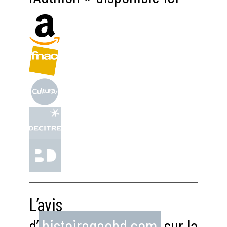
L’avis
d’
histoiregeobd.com
sur la