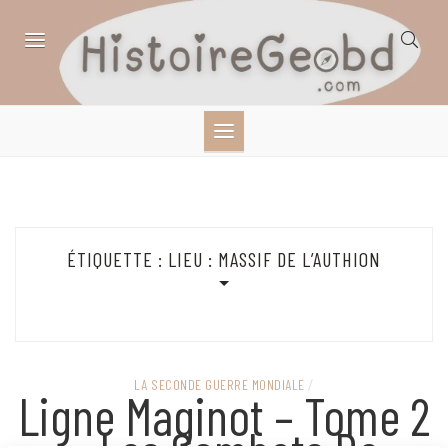
Skip
to
content
HISTOIRE,
GÉOGRAPHIE,
SCIENCES,
ÉTIQUETTE :
LIEU : MASSIF DE L’AUTHION
LITTÉRATURE EN
BANDE DESSINÉE
LA SECONDE GUERRE MONDIALE
/
Ligne Maginot – Tome 2