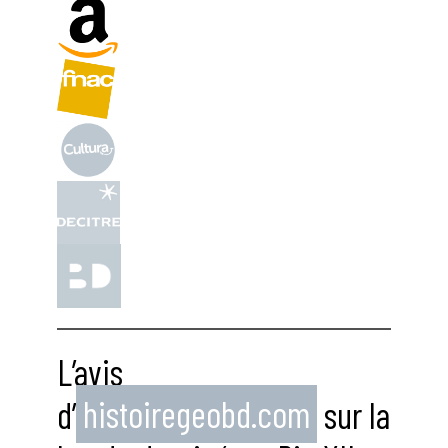
L’avis
d’
histoiregeobd.com
sur la