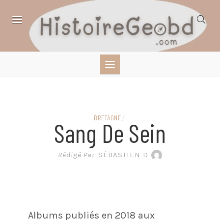
Skip
to
content
HISTOIRE,
GÉOGRAPHIE,
SCIENCES,
BRETAGNE
/
Sang De Sein
LITTÉRATURE EN
Rédigé Par
SÉBASTIEN D
BANDE DESSINÉE
Albums publiés en 2018 aux