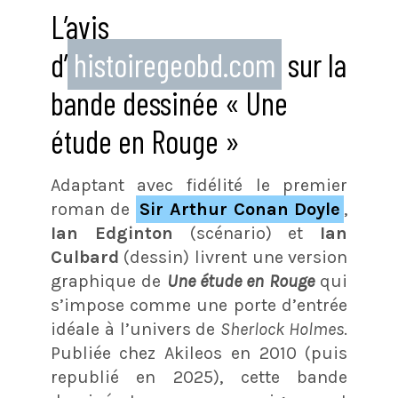
L’avis
d’
histoiregeobd.com
sur la
bande dessinée « Une
étude en Rouge »
Adaptant avec fidélité le premier
roman de
Sir Arthur Conan Doyle
,
Ian Edginton
(scénario) et
Ian
Culbard
(dessin) livrent une version
graphique de
Une étude en Rouge
qui
s’impose comme une porte d’entrée
idéale à l’univers de
Sherlock Holmes
.
Publiée chez Akileos en 2010 (puis
republié en 2025), cette bande