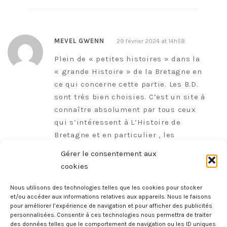
MEVEL GWENN
29 février 2024 at 14h58
Plein de « petites histoires » dans la
« grande Histoire » de la Bretagne en
ce qui concerne cette partie. Les B.D.
sont très bien choisies. C’est un site à
connaître absolument par tous ceux
qui s’intéressent à L’Histoire de
Bretagne et en particulier , les
documentalistes, les guides
Gérer le consentement aux
interprètes et nos jeunes bien
cookies
entendu. En achetant une ou plusieurs
de ces bandes dessinées, on ne peut se
Nous utilisons des technologies telles que les cookies pour stocker
et/ou accéder aux informations relatives aux appareils. Nous le faisons
tromper.
pour améliorer l’expérience de navigation et pour afficher des publicités
Une guide touristique interprète.
personnalisées. Consentir à ces technologies nous permettra de traiter
des données telles que le comportement de navigation ou les ID uniques