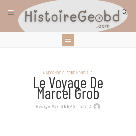
Skip
to
content
HISTOIRE,
GÉOGRAPHIE,
SCIENCES,
LA SECONDE GUERRE MONDIALE
/
Le Voyage De
LITTÉRATURE EN
Marcel Grob
BANDE DESSINÉE
Rédigé Par
SÉBASTIEN D