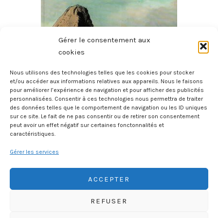
Gérer le consentement aux
cookies
Nous utilisons des technologies telles que les cookies pour stocker
et/ou accéder aux informations relatives aux appareils. Nous le faisons
pour améliorer l’expérience de navigation et pour afficher des publicités
Histoire Des Provinces De France – La Bretagne
personnalisées. Consentir à ces technologies nous permettra de traiter
des données telles que le comportement de navigation ou les ID uniques
27 juillet 2026
sur ce site. Le fait de ne pas consentir ou de retirer son consentement
peut avoir un effet négatif sur certaines fonctonnalités et
caractéristiques.
Gérer les services
ACCEPTER
REFUSER
HISTOIREGEOBD.COM