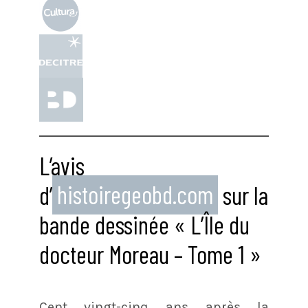
L’avis
d’
histoiregeobd.com
sur la
bande dessinée « L’Île du
docteur Moreau – Tome 1 »
Cent vingt-cinq ans après la