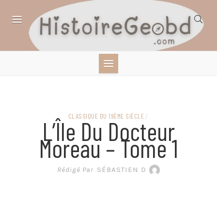
Skip
to
content
HISTOIRE,
GÉOGRAPHIE,
SCIENCES,
CLASSIQUE DU 19ÈME SIÈCLE
/
L’Île Du Docteur
LITTÉRATURE EN
Moreau – Tome 1
BANDE DESSINÉE
Rédigé Par
SÉBASTIEN D