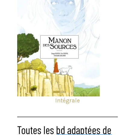
Intégrale
Classique
Toutes les bd adaptées de
Classique
Du 20ème
Classique
Du 20ème
Siècle
Classique
Classique
Classique
Classique
Classique