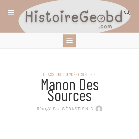
Skip
to
content
HISTOIRE,
GÉOGRAPHIE,
SCIENCES,
CLASSIQUE DU 20ÈME SIÈCLE
/
Manon Des
LITTÉRATURE EN
Sources
BANDE DESSINÉE
Rédigé Par
SÉBASTIEN D