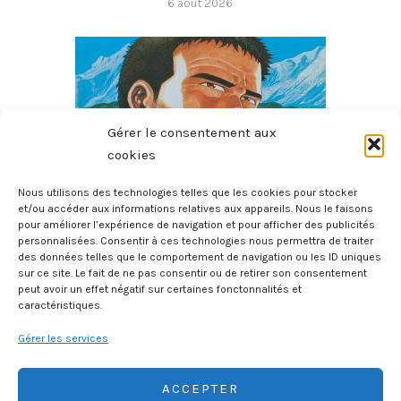
6 août 2026
Gérer le consentement aux
cookies
Nous utilisons des technologies telles que les cookies pour stocker
et/ou accéder aux informations relatives aux appareils. Nous le faisons
pour améliorer l’expérience de navigation et pour afficher des publicités
Le Sommet Des Dieux – Tome 3
personnalisées. Consentir à ces technologies nous permettra de traiter
des données telles que le comportement de navigation ou les ID uniques
6 août 2026
sur ce site. Le fait de ne pas consentir ou de retirer son consentement
peut avoir un effet négatif sur certaines fonctonnalités et
caractéristiques.
Gérer les services
ACCEPTER