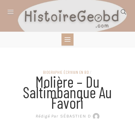
Skip
to
content
HISTOIRE,
GÉOGRAPHIE,
SCIENCES,
BIOGRAPHIE ÉCRIVAIN EN BD
/
Molière – Du
LITTÉRATURE EN
Saltimbanque Au
Favori
BANDE DESSINÉE
Rédigé Par
SÉBASTIEN D