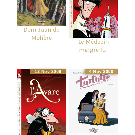
Dom Juan de
Molière
Le Médecin
malgré lui
12 Nov 2009
4 Nov 2009