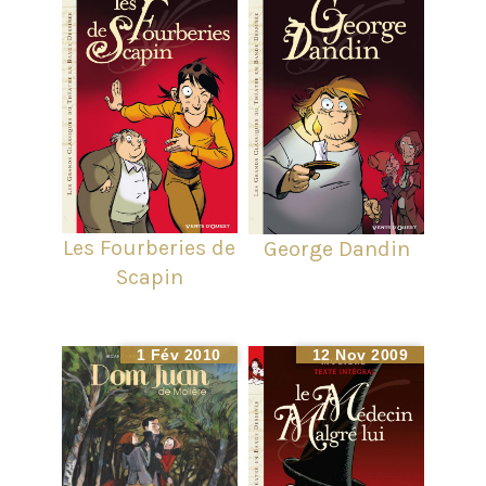
Les Fourberies de
George Dandin
Scapin
1 Fév 2010
12 Nov 2009