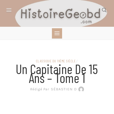
Skip
to
content
HISTOIRE,
GÉOGRAPHIE,
SCIENCES,
CLASSIQUE DU 19ÈME SIÈCLE
/
Un Capitaine De 15
LITTÉRATURE EN
Ans – Tome 1
BANDE DESSINÉE
Rédigé Par
SÉBASTIEN D