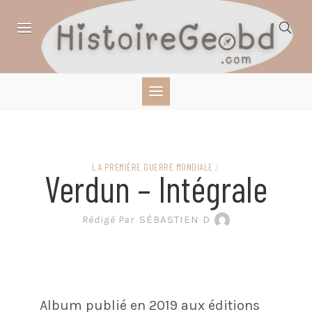
Skip
to
content
HISTOIRE,
GÉOGRAPHIE,
SCIENCES,
LA PREMIÈRE GUERRE MONDIALE
/
Verdun – Intégrale
LITTÉRATURE EN
Rédigé Par
SÉBASTIEN D
BANDE DESSINÉE
Album publié en 2019 aux éditions