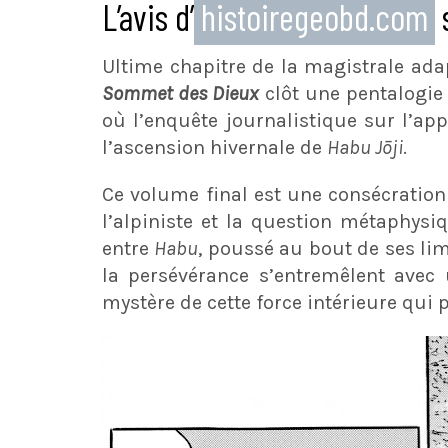
L’avis d’
histoiregeobd.com
Ultime chapitre de la magistrale ad
Sommet des Dieux
clôt une pentalogie l
où l’enquête journalistique sur l’ap
l’ascension hivernale de
Habu Jōji
.
Ce volume final est une consécratio
l’alpiniste et la question métaphysi
entre
Habu
, poussé au bout de ses li
la persévérance s’entremêlent avec 
mystère de cette force intérieure qui