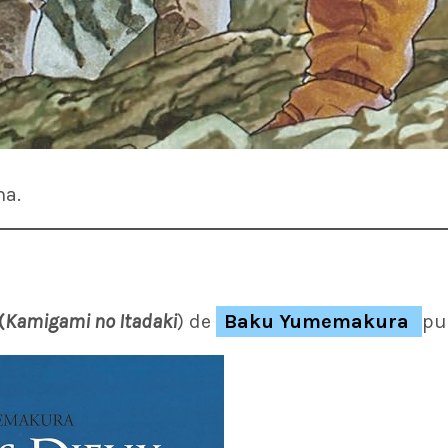
na.
(
Kamigami no Itadaki
)
de
Baku Yumemakura
pu