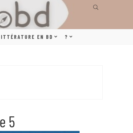
E, GÉOGRAPHIE,
LITTÉRATURE EN BD
?
S, LITTÉRATURE
DE DESSINÉE
e 5