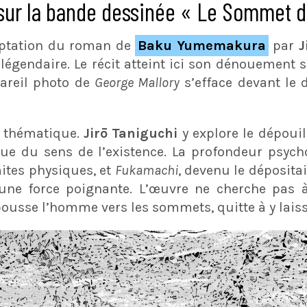
sur la bande dessinée « Le Sommet d
aptation du roman de
Baku Yumemakura
par
J
égendaire. Le récit atteint ici son dénouement su
pareil photo de
George Mallory
s’efface devant le
n thématique.
Jirō Taniguchi
y explore le dépouil
que du sens de l’existence. La profondeur psyc
mites physiques, et
Fukamachi
, devenu le dépositai
une force poignante. L’œuvre ne cherche pas à g
 pousse l’homme vers les sommets, quitte à y lais