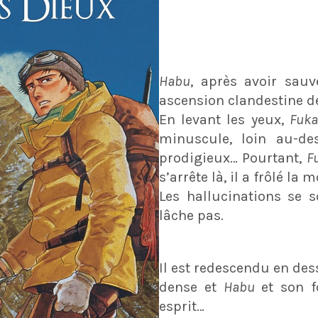
Habu
, après avoir sau
ascension clandestine de
En levant les yeux,
Fuk
minuscule, loin au-d
prodigieux… Pourtant,
F
s’arrête là, il a frôlé la m
Les hallucinations se 
lâche pas.
Il est redescendu en des
dense et
Habu
et son f
esprit…