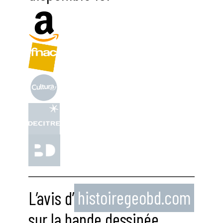
L’avis d’
histoiregeobd.com
sur la bande dessinée