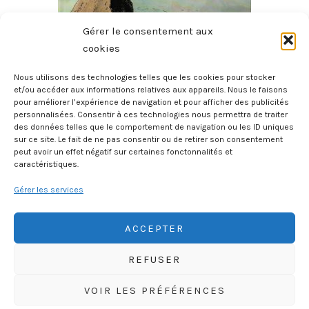
Gérer le consentement aux
cookies
Nous utilisons des technologies telles que les cookies pour stocker
et/ou accéder aux informations relatives aux appareils. Nous le faisons
pour améliorer l’expérience de navigation et pour afficher des publicités
Histoire Des Provinces De France – La Bretagne
personnalisées. Consentir à ces technologies nous permettra de traiter
27 juillet 2026
des données telles que le comportement de navigation ou les ID uniques
sur ce site. Le fait de ne pas consentir ou de retirer son consentement
peut avoir un effet négatif sur certaines fonctonnalités et
caractéristiques.
Gérer les services
ACCEPTER
REFUSER
HISTOIREGEOBD.COM
VOIR LES PRÉFÉRENCES
HISTOIRE, GÉOGRAPHIE, SCIENCES, LITTÉRATURE EN BD