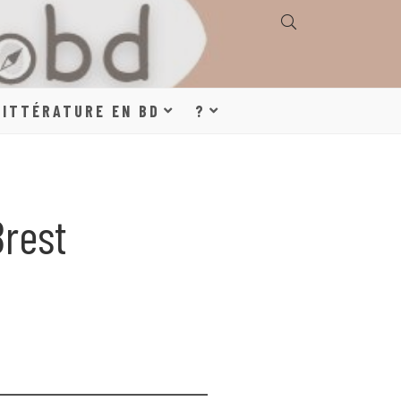
E, GÉOGRAPHIE,
LITTÉRATURE EN BD
?
S, LITTÉRATURE
Brest
DE DESSINÉE