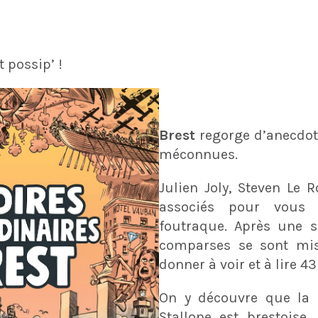
t possip’ !
Brest
regorge d’anecdote
méconnues.
Julien Joly, Steven Le R
associés pour vous 
foutraque. Après une sé
comparses se sont mis
donner à voir et à lire 43
On y découvre que la 
Stallone est brestoise,