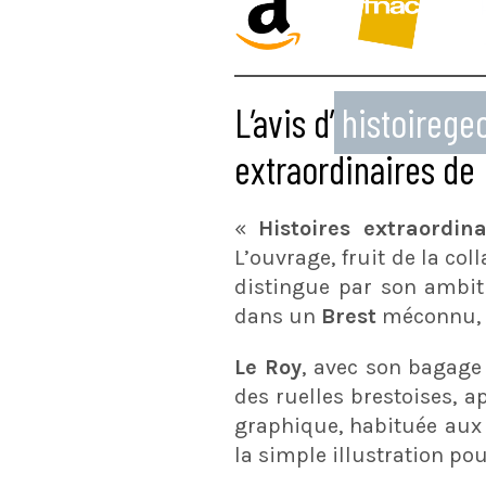
L’avis d’
histoireg
extraordinaires de 
«
Histoires extraordin
L’ouvrage, fruit de la col
distingue par son ambitio
dans un
Brest
méconnu, à
Le Roy
, avec son bagage 
des ruelles brestoises, a
graphique, habituée aux 
la simple illustration pou