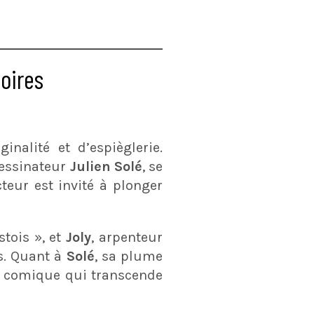
toires
inalité et d’espièglerie.
 dessinateur
Julien Solé
, se
cteur est invité à plonger
stois », et
Joly
, arpenteur
es. Quant à
Solé
, sa plume
té comique qui transcende