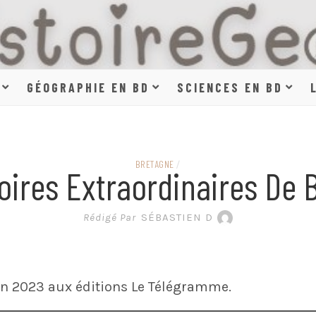
HISTOIR
GÉOGRAPHIE EN BD
SCIENCES EN BD
SCIENCE
BRETAGNE
/
oires Extraordinaires De 
EN BAN
Rédigé Par
SÉBASTIEN D
n 2023 aux éditions Le Télégramme.