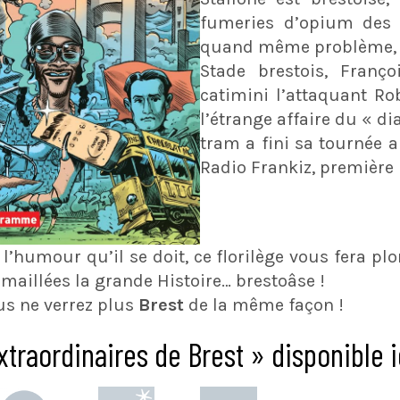
fumeries d’opium des
quand même problème, 
Stade brestois, Franç
catimini l’attaquant Ro
l’étrange affaire du « d
tram a fini sa tournée a
Radio Frankiz, première 
l’humour qu’il se doit, ce florilège vous fera pl
émaillées la grande Histoire… brestoâse !
ous ne verrez plus
Brest
de la même façon !
xtraordinaires de Brest » disponible i