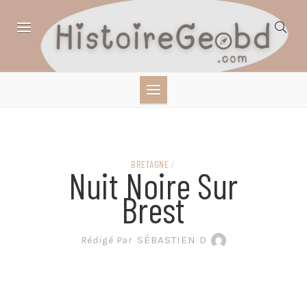
Skip
to
content
HISTOIRE,
GÉOGRAPHIE,
SCIENCES,
BRETAGNE
/
Nuit Noire Sur
LITTÉRATURE EN
Brest
BANDE DESSINÉE
Rédigé Par
SÉBASTIEN D