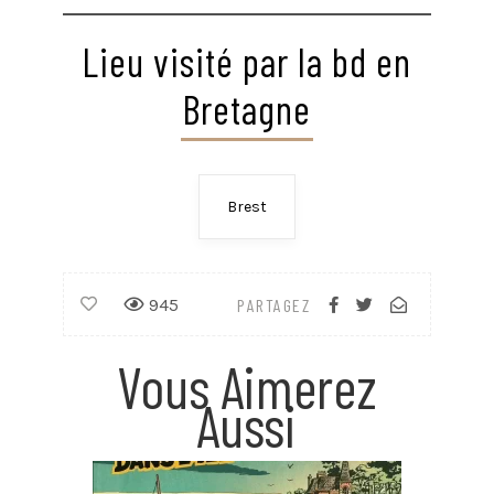
Voir plus
Voir plus
Voir plus
Voir plus
Voir plus
Voir plus
Voir plus
Lieu visité par la bd en
Bretagne
Brest
945
PARTAGEZ
Vous Aimerez
Aussi