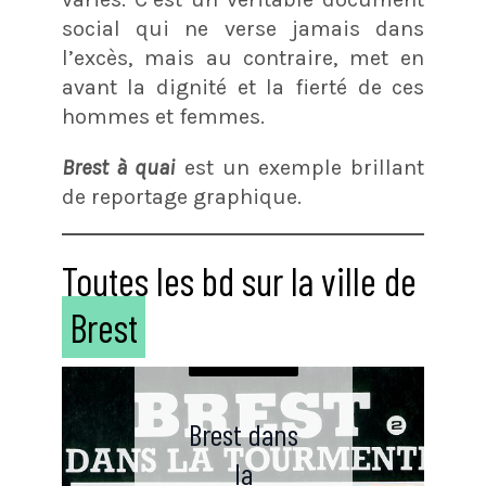
social qui ne verse jamais dans
l’excès, mais au contraire, met en
avant la dignité et la fierté de ces
hommes et femmes.
Brest à quai
est un exemple brillant
de reportage graphique.
Toutes les bd sur la ville de
Bretagne
Bretagne
Bretagne
Bretagne
Bretagne
Bretagne
Bretagne
Bretagne
Brest
Classique
Bretagne
Du 21ème
La seconde
Brest –
Bretagne
Bretagne
Brumes –
Bretagne
Bretagne
Brest
La seconde
Siècle
Mediator,
Histoires
Guerre
Bretagne
Guerre
Mondiale
Bretagne
Des
Histoires
Mondiale
La Bataille
Tome 1 –
extraordin
un crime
Tous
Un
Politique
Quitter
Nuit noire
origines à
Fortune
courtes
Des
de
Brest dans
chimique
aires de
Passer à
ensemble
homme
Brest dans
Qualité
Brest
sur Brest
Brest 96
de mer
Aziliens à
Claudine
la
ment pur
Brest
l’Ouest
est mort
!
Bretagne
3 Min De