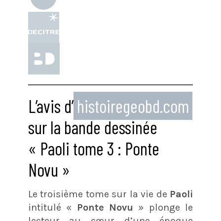
L’avis d’
histoiregeobd.com
sur la bande dessinée
« Paoli tome 3 : Ponte
Novu »
Le troisième tome sur la vie de
Paoli
intitulé «
Ponte Novu
» plonge le
lecteur au cœur d’une époque