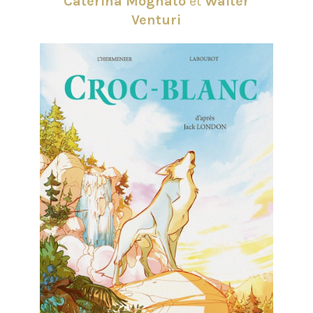
Caterina Mognato
et
Walter
Venturi