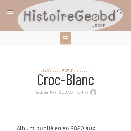
Skip
to
content
HISTOIRE,
GÉOGRAPHIE,
SCIENCES,
CLASSIQUE DU 20ÈME SIÈCLE
/
Croc-Blanc
LITTÉRATURE EN
Rédigé Par
SÉBASTIEN D
BANDE DESSINÉE
Album publié en en 2020 aux